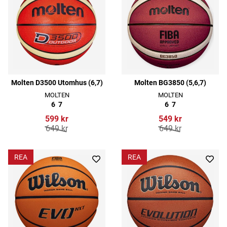
Molten D3500 Utomhus (6,7)
Molten BG3850 (5,6,7)
MOLTEN
MOLTEN
6
7
6
7
599 kr
549 kr
649 kr
649 kr
REA
REA