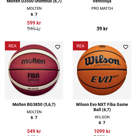
Molten D3500 Utomhus (6,7)
Ventilolja
MOLTEN
PRO MATCH
6
7
599 kr
649 kr
39 kr
REA
REA
Molten BG3850 (5,6,7)
Wilson Evo NXT Fiba Game
Ball (6,7)
MOLTEN
WILSON
6
7
6
7
549 kr
1099 kr