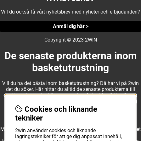
Vill du också få vårt nyhetsbrev med nyheter och erbjudanden?
Anmäl dig här >
Copyright © 2023 2WIN
De senaste produkterna inom
basketutrustning
Vill du ha det bästa inom basketutrustning? Då har vi på 2win
det du söker. Här hittar du alltid de senaste produkterna till
otroliga priser, och vi är noga med att hela tiden fylla på med
nyheter i webbshopen. Det gör oss till ett naturligt val för dig
som vill ha utrustning som överträffar alla andra märken.
Cookies och liknande
tekniker
Med ett av Sveriges största kläd- och skosortiment inom basket
2win använder cookies och liknande
kan vi erbjuda allt som du eller din klubb behöver. Välj ut
lagringstekniker för att ge dig anpassat innehåll,