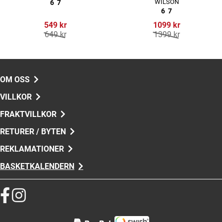
WILSON
6
7
6
7
549 kr
1099 kr
649 kr
1399 kr
OM OSS
VILLKOR
FRAKTVILLKOR
RETURER / BYTEN
REKLAMATIONER
BASKETKALENDERN