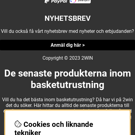
NYHETSBREV
Vill du också få vårt nyhetsbrev med nyheter och erbjudanden?
Anmäl dig här >
Copyright © 2023 2WIN
De senaste produkterna inom
basketutrustning
Vill du ha det bästa inom basketutrustning? Då har vi på 2win
det du söker. Här hittar du alltid de senaste produkterna till
otroliga priser, och vi är noga med att hela tiden fylla på med
nyheter i webbshopen. Det gör oss till ett naturligt val för dig
som vill ha utrustning som överträffar alla andra märken.
Cookies och liknande
tekniker