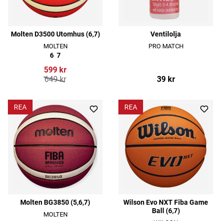
Molten D3500 Utomhus (6,7)
Ventilolja
MOLTEN
PRO MATCH
6
7
599 kr
649 kr
39 kr
REA
REA
Molten BG3850 (5,6,7)
Wilson Evo NXT Fiba Game
Ball (6,7)
MOLTEN