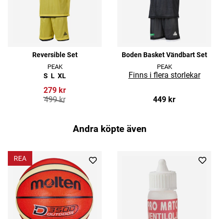
Reversible Set
Boden Basket Vändbart Set
PEAK
PEAK
S
L
XL
279 kr
499 kr
449 kr
Andra köpte även
REA