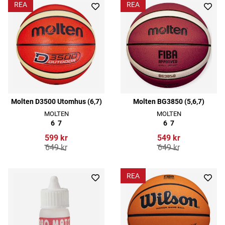
REA
REA
Molten D3500 Utomhus (6,7)
Molten BG3850 (5,6,7)
MOLTEN
MOLTEN
6
7
6
7
599 kr
549 kr
649 kr
649 kr
REA