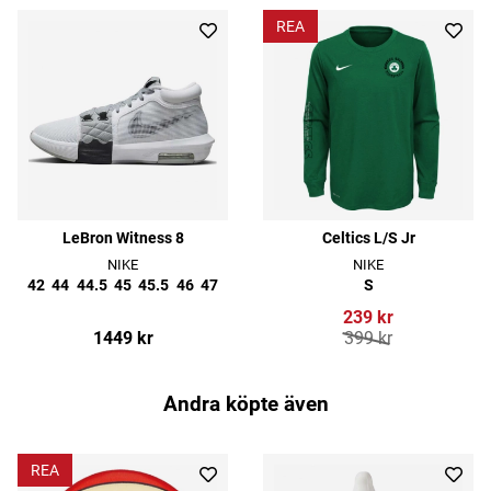
REA
LeBron Witness 8
Celtics L/S Jr
NIKE
NIKE
42
44
44.5
45
45.5
46
47
S
239 kr
1449 kr
399 kr
Andra köpte även
REA