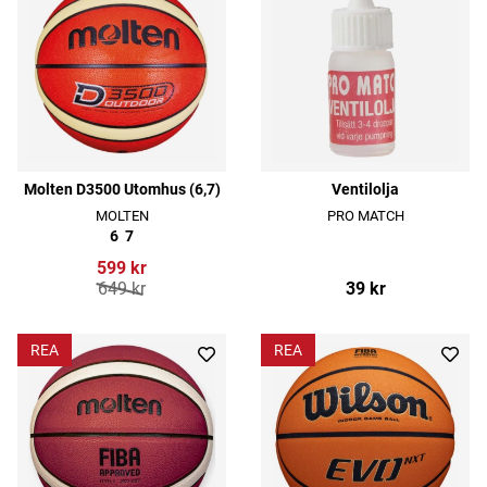
Molten D3500 Utomhus (6,7)
Ventilolja
MOLTEN
PRO MATCH
6
7
599 kr
649 kr
39 kr
REA
REA