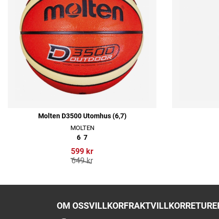
Molten D3500 Utomhus (6,7)
MOLTEN
6
7
599 kr
649 kr
OM OSS
VILLKOR
FRAKTVILLKOR
RETURER