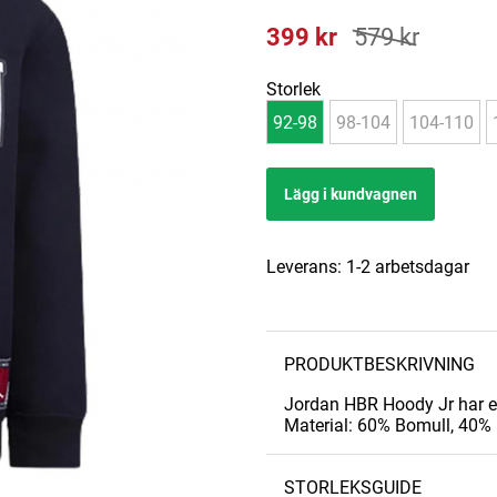
399
kr
579
kr
Storlek
92-98
98-104
104-110
Lägg i kundvagnen
Leverans:
1-2 arbetsdagar
PRODUKTBESKRIVNING
Jordan HBR Hoody Jr har et
Material: 60% Bomull, 40% 
STORLEKSGUIDE