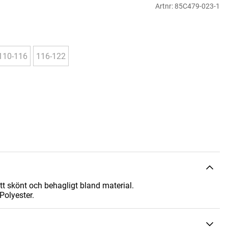
Artnr:
85C479-023-1
110-116
116-122
t skönt och behagligt bland material.
Polyester.