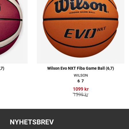
,7)
Wilson Evo NXT Fiba Game Ball (6,7)
WILSON
6
7
1099 kr
1399 kr
NYHETSBREV