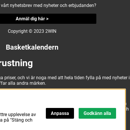
å vårt nyhetsbrev med nyheter och erbjudanden?
Anmäl dig här >
Copyright © 2023 2WIN
Basketkalendern
rustning
a priser, och vi är noga med att hela tiden fylla på med nyheter i
äffar alla andra märken.
alitativa basketbollar och basketskor från välkända märken som
erbjuda matchkläder som ger maximal rörelsefrihet, både på och
Anpassa
Godkänn alla
att hitta den här.
ttre upplevelse av
ka på "Stäng och