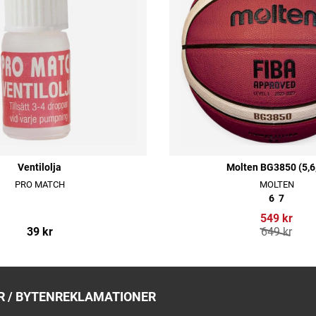
Ventilolja
Molten BG3850 (5,6
PRO MATCH
MOLTEN
6
7
549 kr
39 kr
649 kr
 / BYTEN
REKLAMATIONER