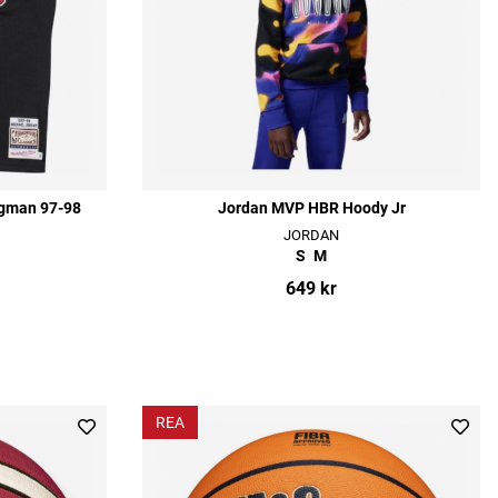
ngman 97-98
Jordan MVP HBR Hoody Jr
JORDAN
S
M
649 kr
REA