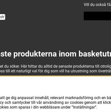
Vill du också f
ste produkterna inom basketut
 du söker. Här hittar du alltid de senaste produkterna till otrolig
 till ett naturligt val för dig som vill ha utrustning som övertr
t kan vi erbjuda allt som du eller din klubb behöver. Välj ut kv
läder från Jordan. I vårt breda och prisvärda sortiment kan vi 
avsett vad du behöver för basketutrustning kan du vara säker på 
att ge dig anpassat innehåll, relevant marknadsföring och en bä
licy och samtycker till vår användning av cookies genom att klic
ookies som sparas i din webbläsare under ”Inställningar”.