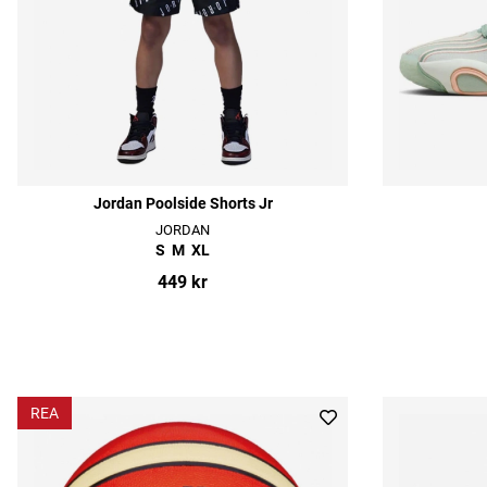
Jordan Poolside Shorts Jr
JORDAN
S
M
XL
449 kr
REA