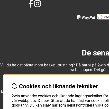
De sena
Vill du ha det bästa inom basketutrustning? Då har vi på 2win det
webbshopen. Det gör oss
Cookies och liknande tekniker
Med ett av Sveriges största kläd- och skosortiment inom baske
Molten, Nike, Adidas och Spalding och komplettera med basketk
utanför planen. O
2win använder cookies och liknande lagringstekniker för 
vår webbplats. Du bekräftar att du har läst vår cookiepo
godkänn". Du kan själv när som helst kontrollera vilka c