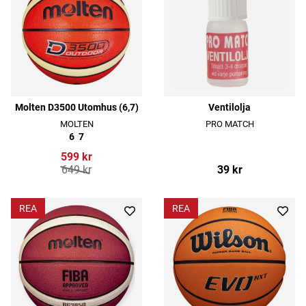
Molten D3500 Utomhus (6,7)
Ventilolja
MOLTEN
PRO MATCH
6
7
599 kr
649 kr
39 kr
REA
REA