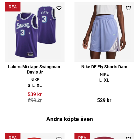
REA
Lakers Mixtape Swingman-
Nike DF Fly Shorts Dam
Davis Jr
NIKE
NIKE
L
XL
S
L
XL
539 kr
899 kr
529 kr
Andra köpte även
REA
REA