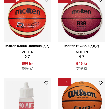
Molten D3500 Utomhus (6,7)
Molten BG3850 (5,6,7)
MOLTEN
MOLTEN
6
7
6
7
599 kr
549 kr
649 kr
649 kr
REA