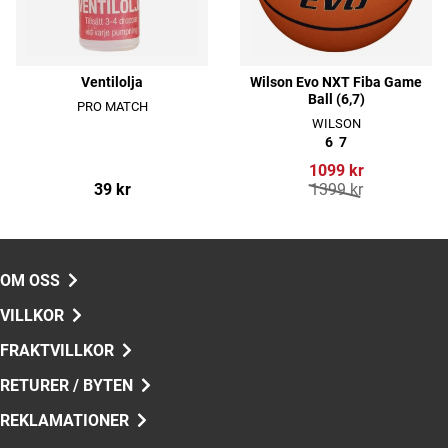
Ventilolja
Wilson Evo NXT Fiba Game
Ball (6,7)
PRO MATCH
WILSON
6
7
1099 kr
39 kr
1399 kr
OM OSS
VILLKOR
FRAKTVILLKOR
RETURER / BYTEN
REKLAMATIONER