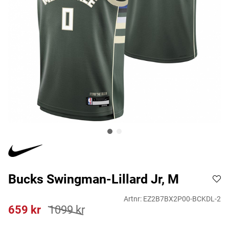
Bucks Swingman-Lillard Jr, M
Artnr:
EZ2B7BX2P00-BCKDL-2
659
kr
1099
kr