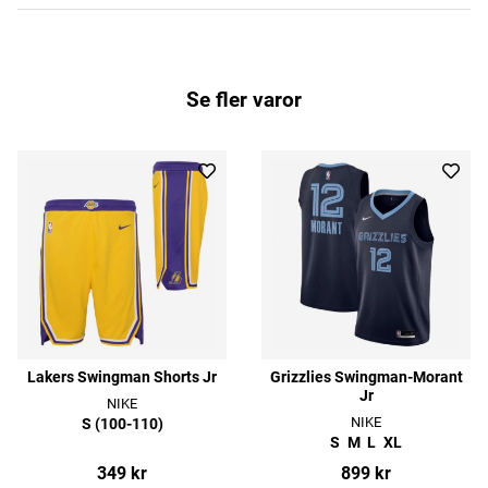
Se fler varor
Lakers Swingman Shorts Jr
Grizzlies Swingman-Morant
Jr
NIKE
NIKE
S (100-110)
S
M
L
XL
349 kr
899 kr