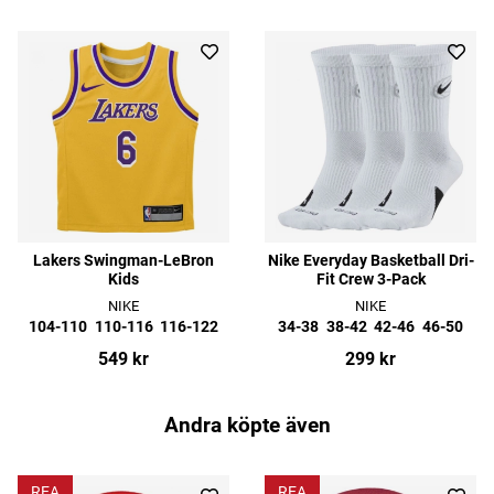
Lakers Swingman-LeBron
Nike Everyday Basketball Dri-
Kids
Fit Crew 3-Pack
NIKE
NIKE
104-110
110-116
116-122
34-38
38-42
42-46
46-50
549 kr
299 kr
Andra köpte även
REA
REA