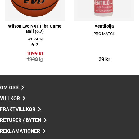
Wilson Evo NXT Fiba Game
Ventilolja
Ball (6,7)
PRO MATCH
WILSON
6
7
1099 kr
1399 kr
39 kr
OM OSS
VILLKOR
FRAKTVILLKOR
RETURER / BYTEN
REKLAMATIONER