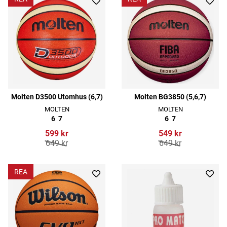
Molten D3500 Utomhus (6,7)
Molten BG3850 (5,6,7)
MOLTEN
MOLTEN
6
7
6
7
599 kr
549 kr
649 kr
649 kr
REA