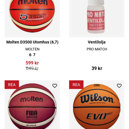
Molten D3500 Utomhus (6,7)
Ventilolja
MOLTEN
PRO MATCH
6
7
599 kr
649 kr
39 kr
REA
REA