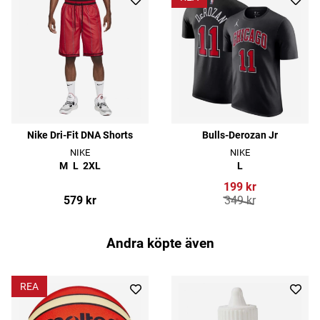
Nike Dri-Fit DNA Shorts
Bulls-Derozan Jr
NIKE
NIKE
M
L
2XL
L
199 kr
579 kr
349 kr
Andra köpte även
REA