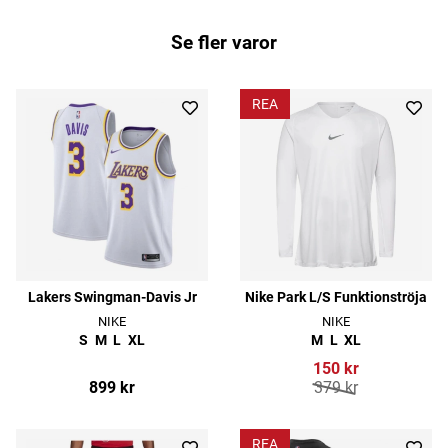
Se fler varor
REA
Lakers Swingman-Davis Jr
Nike Park L/S Funktionströja
NIKE
NIKE
S
M
L
XL
M
L
XL
150 kr
899 kr
379 kr
REA