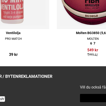
Ventilolja
Molten BG3850 (5,6
PRO MATCH
MOLTEN
6
7
549 kr
39 kr
649 kr
 / BYTEN
REKLAMATIONER
Vill du också f