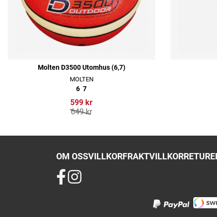
Molten D3500 Utomhus (6,7)
MOLTEN
6
7
599 kr
649 kr
OM OSS
VILLKOR
FRAKTVILLKOR
RETURER