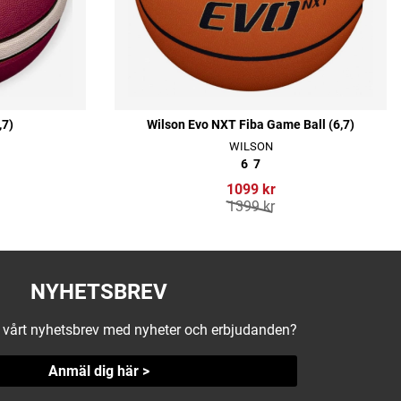
,7)
Wilson Evo NXT Fiba Game Ball (6,7)
WILSON
6
7
1099 kr
1399 kr
NYHETSBREV
å vårt nyhetsbrev med nyheter och erbjudanden?
Anmäl dig här >