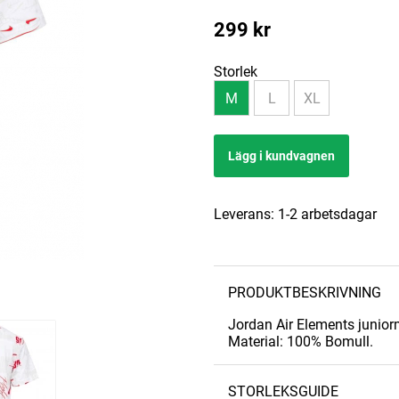
299
kr
Storlek
M
L
XL
Lägg i kundvagnen
Leverans:
1-2 arbetsdagar
PRODUKTBESKRIVNING
Jordan Air Elements juniorm
Material: 100% Bomull.
STORLEKSGUIDE