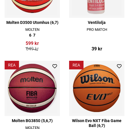
Molten D3500 Utomhus (6,7)
Ventilolja
MOLTEN
PRO MATCH
6
7
599 kr
649 kr
39 kr
REA
REA
Molten BG3850 (5,6,7)
Wilson Evo NXT Fiba Game
Ball (6,7)
MOLTEN