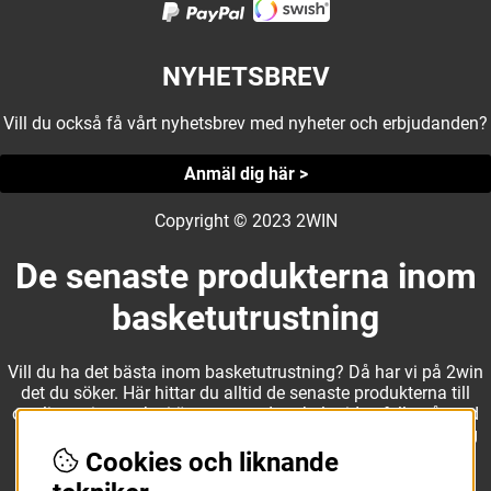
NYHETSBREV
Vill du också få vårt nyhetsbrev med nyheter och erbjudanden?
Anmäl dig här >
Copyright © 2023 2WIN
De senaste produkterna inom
basketutrustning
Vill du ha det bästa inom basketutrustning? Då har vi på 2win
det du söker. Här hittar du alltid de senaste produkterna till
otroliga priser, och vi är noga med att hela tiden fylla på med
nyheter i webbshopen. Det gör oss till ett naturligt val för dig
som vill ha utrustning som överträffar alla andra märken.
Cookies och liknande