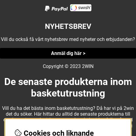
NYHETSBREV
Vill du också få vårt nyhetsbrev med nyheter och erbjudanden?
Anmäl dig här >
Copyright © 2023 2WIN
De senaste produkterna inom
basketutrustning
Vill du ha det bästa inom basketutrustning? Då har vi på 2win
det du söker. Här hittar du alltid de senaste produkterna till
otroliga priser, och vi är noga med att hela tiden fylla på med
nyheter i webbshopen. Det gör oss till ett naturligt val för dig
som vill ha utrustning som överträffar alla andra märken.
Cookies och liknande