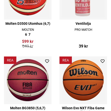
Molten D3500 Utomhus (6,7)
Ventilolja
MOLTEN
PRO MATCH
6
7
599 kr
649 kr
39 kr
REA
REA
Molten BG3850 (5,6,7)
Wilson Evo NXT Fiba Game