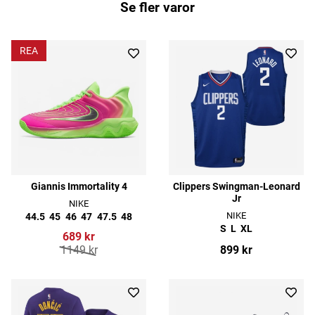
Se fler varor
REA
Giannis Immortality 4
Clippers Swingman-Leonard
Jr
NIKE
NIKE
44.5
45
46
47
47.5
48
S
L
XL
689 kr
1149 kr
899 kr