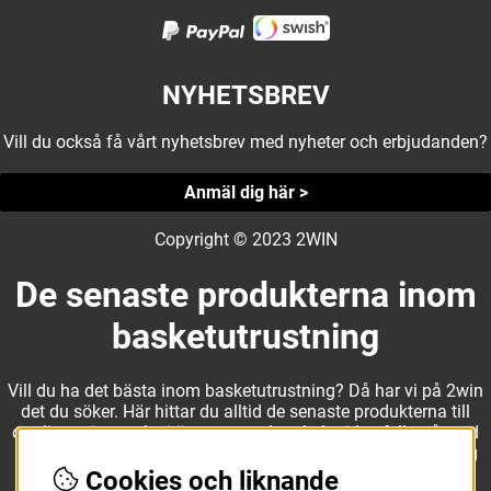
NYHETSBREV
Vill du också få vårt nyhetsbrev med nyheter och erbjudanden?
Anmäl dig här >
Copyright © 2023 2WIN
De senaste produkterna inom
basketutrustning
Vill du ha det bästa inom basketutrustning? Då har vi på 2win
det du söker. Här hittar du alltid de senaste produkterna till
otroliga priser, och vi är noga med att hela tiden fylla på med
nyheter i webbshopen. Det gör oss till ett naturligt val för dig
som vill ha utrustning som överträffar alla andra märken.
Cookies och liknande