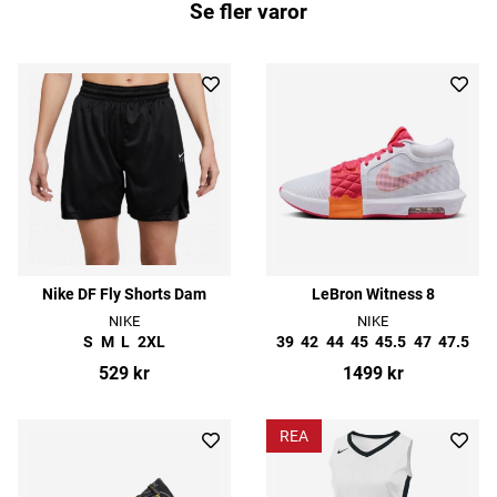
Se fler varor
Nike DF Fly Shorts Dam
LeBron Witness 8
NIKE
NIKE
S
M
L
2XL
39
42
44
45
45.5
47
47.5
529 kr
1499 kr
REA