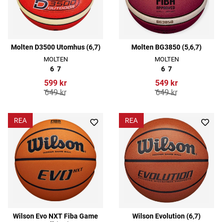
Molten D3500 Utomhus (6,7)
Molten BG3850 (5,6,7)
MOLTEN
MOLTEN
6
7
6
7
599 kr
549 kr
649 kr
649 kr
REA
REA
Wilson Evo NXT Fiba Game
Wilson Evolution (6,7)