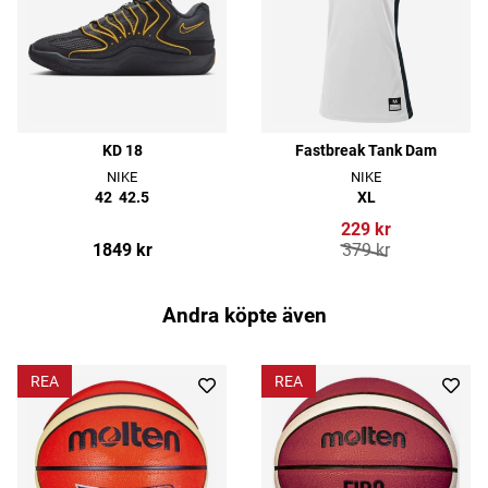
KD 18
Fastbreak Tank Dam
NIKE
NIKE
42
42.5
XL
229 kr
1849 kr
379 kr
Andra köpte även
REA
REA