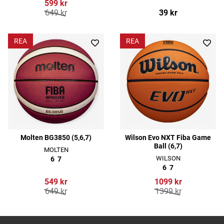
599 kr
649 kr
39 kr
REA
REA
Molten BG3850 (5,6,7)
Wilson Evo NXT Fiba Game
Ball (6,7)
MOLTEN
WILSON
6
7
6
7
549 kr
1099 kr
649 kr
1399 kr