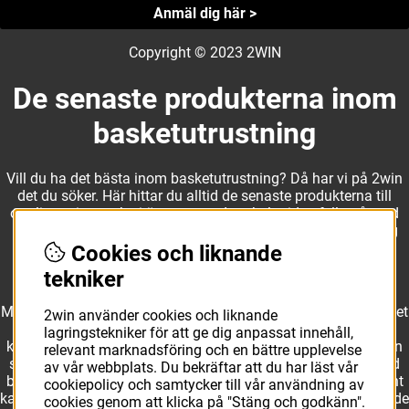
Anmäl dig här >
Copyright © 2023 2WIN
De senaste produkterna inom
basketutrustning
Vill du ha det bästa inom basketutrustning? Då har vi på 2win
det du söker. Här hittar du alltid de senaste produkterna till
otroliga priser, och vi är noga med att hela tiden fylla på med
nyheter i webbshopen. Det gör oss till ett naturligt val för dig
som vill ha utrustning som överträffar alla andra märken.
Cookies och liknande
tekniker
Med ett av Sveriges största kläd- och skosortiment inom basket
2win använder cookies och liknande
kan vi erbjuda allt som du eller din klubb behöver. Välj ut
lagringstekniker för att ge dig anpassat innehåll,
kvalitativa basketbollar och basketskor från välkända märken
relevant marknadsföring och en bättre upplevelse
som Molten, Nike, Adidas och Spalding och komplettera med
av vår webbplats. Du bekräftar att du har läst vår
basketkläder från Jordan. I vårt breda och prisvärda sortiment
cookiepolicy och samtycker till vår användning av
kan vi erbjuda matchkläder som ger maximal rörelsefrihet, både
cookies genom att klicka på "Stäng och godkänn".