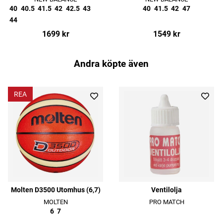
40
40.5
41.5
42
42.5
43
40
41.5
42
47
44
1699 kr
1549 kr
Andra köpte även
REA
Molten D3500 Utomhus (6,7)
Ventilolja
MOLTEN
PRO MATCH
6
7