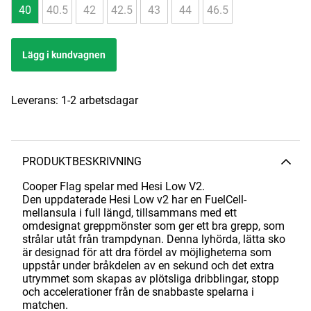
40
40.5
42
42.5
43
44
46.5
Lägg i kundvagnen
Leverans:
1-2 arbetsdagar
PRODUKTBESKRIVNING
Cooper Flag spelar med Hesi Low V2.
Den uppdaterade Hesi Low v2 har en FuelCell-
mellansula i full längd, tillsammans med ett
omdesignat greppmönster som ger ett bra grepp, som
strålar utåt från trampdynan. Denna lyhörda, lätta sko
är designad för att dra fördel av möjligheterna som
uppstår under bråkdelen av en sekund och det extra
utrymmet som skapas av plötsliga dribblingar, stopp
och accelerationer från de snabbaste spelarna i
matchen.