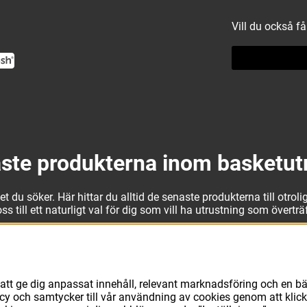
Vill du också f
ste produkterna inom basketut
 du söker. Här hittar du alltid de senaste produkterna till otrolig
 till ett naturligt val för dig som vill ha utrustning som övertr
t kan vi erbjuda allt som du eller din klubb behöver. Välj ut kv
läder från Jordan. I vårt breda och prisvärda sortiment kan vi 
att ge dig anpassat innehåll, relevant marknadsföring och en bä
avsett vad du behöver för basketutrustning kan du vara säker på 
licy och samtycker till vår användning av cookies genom att klic