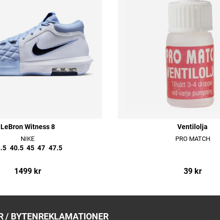
LeBron Witness 8
Ventilolja
NIKE
PRO MATCH
.5
40.5
45
47
47.5
1499 kr
39 kr
 / BYTEN
REKLAMATIONER