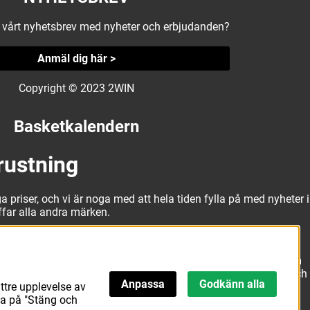
å vårt nyhetsbrev med nyheter och erbjudanden?
Anmäl dig här >
Copyright © 2023 2WIN
Basketkalendern
rustning
a priser, och vi är noga med att hela tiden fylla på med nyheter i
äffar alla andra märken.
alitativa basketbollar och basketskor från välkända märken som
erbjuda matchkläder som ger maximal rörelsefrihet, både på och
Anpassa
Godkänn alla
ttre upplevelse av
att hitta den här.
ka på "Stäng och