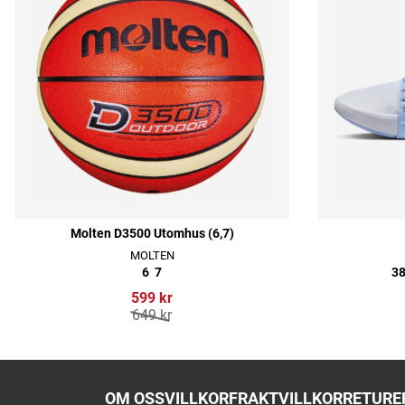
Molten D3500 Utomhus (6,7)
MOLTEN
6
7
38
599 kr
649 kr
OM OSS
VILLKOR
FRAKTVILLKOR
RETURER