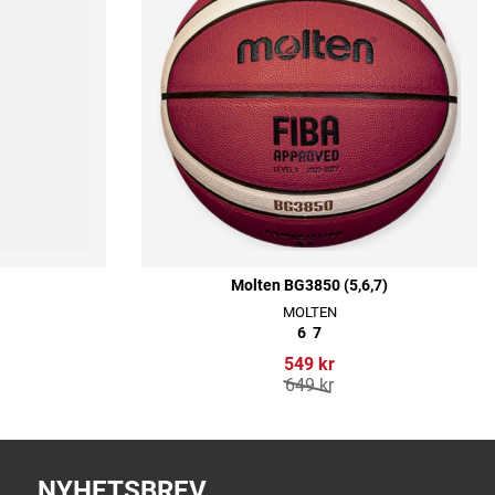
Molten BG3850 (5,6,7)
MOLTEN
6
7
549 kr
649 kr
NYHETSBREV