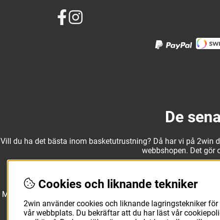
De sena
Vill du ha det bästa inom basketutrustning? Då har vi på 2win det
webbshopen. Det gör oss
Cookies och liknande tekniker
Med ett av Sveriges största kläd- och skosortiment inom baske
Molten, Nike, Adidas och Spalding och komplettera med basketk
2win använder cookies och liknande lagringstekniker för 
utanför planen. O
vår webbplats. Du bekräftar att du har läst vår cookiepo