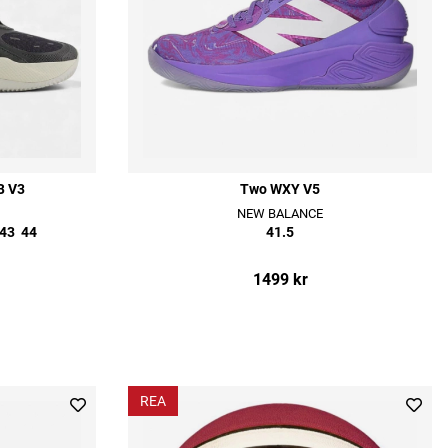
B V3
Two WXY V5
NEW BALANCE
43
44
41.5
1499 kr
REA