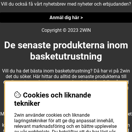
Vill du också få vårt nyhetsbrev med nyheter och erbjudanden?
Anmäl dig här >
Copyright © 2023 2WIN
De senaste produkterna inom
basketutrustning
Vill du ha det bästa inom basketutrustning? Då har vi på 2win
det du söker. Här hittar du alltid de senaste produkterna till
otroliga priser, och vi är noga med att hela tiden fylla på med
nyheter i webbshopen. Det gör oss till ett naturligt val för dig
som vill ha utrustning som överträffar alla andra märken.
Cookies och liknande
tekniker
Med ett av Sveriges största kläd- och skosortiment inom basket
2win använder cookies och liknande
kan vi erbjuda allt som du eller din klubb behöver. Välj ut
lagringstekniker för att ge dig anpassat innehåll,
kvalitativa basketbollar och basketskor från välkända märken
relevant marknadsföring och en bättre upplevelse
som Molten, Nike, Adidas och Spalding och komplettera med
av vår webbplats. Du bekräftar att du har läst vår