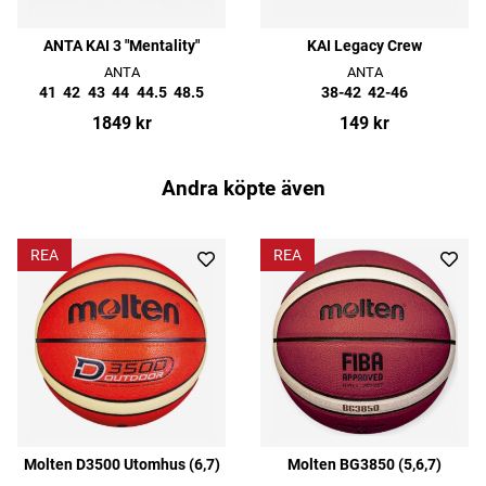
ANTA KAI 3 "Mentality"
KAI Legacy Crew
ANTA
ANTA
41
42
43
44
44.5
48.5
38-42
42-46
1849 kr
149 kr
Andra köpte även
REA
REA
Molten D3500 Utomhus (6,7)
Molten BG3850 (5,6,7)