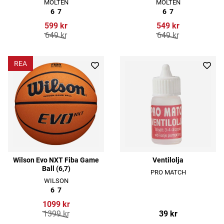
MOLTEN
MOLTEN
6
7
6
7
599 kr
549 kr
649 kr
649 kr
REA
Wilson Evo NXT Fiba Game
Ventilolja
Ball (6,7)
PRO MATCH
WILSON
6
7
1099 kr
1399 kr
39 kr