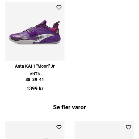
Anta KAI 1 "Moon" Jr
ANTA
38
39
41
1399 kr
Se fler varor