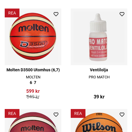
REA
Molten D3500 Utomhus (6,7)
Ventilolja
MOLTEN
PRO MATCH
6
7
599 kr
649 kr
39 kr
REA
REA