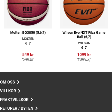
Molten BG3850 (5,6,7)
Wilson Evo NXT Fiba Game
Ball (6,7)
MOLTEN
WILSON
6
7
6
7
549 kr
1099 kr
649 kr
1399 kr
OM OSS
VILLKOR
FRAKTVILLKOR
RETURER / BYTEN