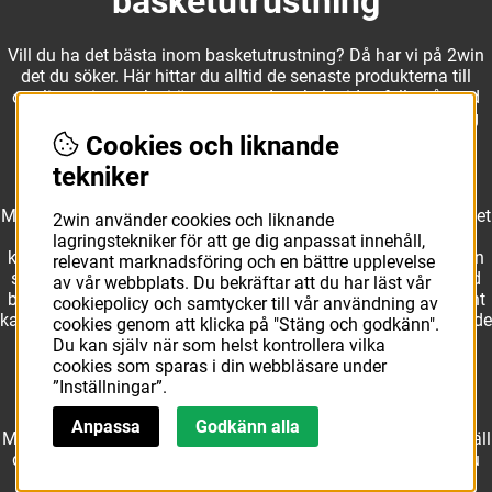
basketutrustning
Vill du ha det bästa inom basketutrustning? Då har vi på 2win
det du söker. Här hittar du alltid de senaste produkterna till
otroliga priser, och vi är noga med att hela tiden fylla på med
nyheter i webbshopen. Det gör oss till ett naturligt val för dig
som vill ha utrustning som överträffar alla andra märken.
Cookies och liknande
tekniker
Med ett av Sveriges största kläd- och skosortiment inom basket
2win använder cookies och liknande
kan vi erbjuda allt som du eller din klubb behöver. Välj ut
lagringstekniker för att ge dig anpassat innehåll,
kvalitativa basketbollar och basketskor från välkända märken
relevant marknadsföring och en bättre upplevelse
som Molten, Nike, Adidas och Spalding och komplettera med
av vår webbplats. Du bekräftar att du har läst vår
basketkläder från Jordan. I vårt breda och prisvärda sortiment
cookiepolicy och samtycker till vår användning av
kan vi erbjuda matchkläder som ger maximal rörelsefrihet, både
cookies genom att klicka på "Stäng och godkänn".
på och utanför planen. Oavsett vad du behöver för
Du kan själv när som helst kontrollera vilka
basketutrustning kan du vara säker på att hitta den här.
cookies som sparas i din webbläsare under
”Inställningar”.
Anpassa
Godkänn alla
Med över 10 års erfarenhet av branschen kan vi vår sak. Beställ
det just du behöver i webbshopen redan idag. Hos oss får du
alltid snabba leveranser och rättvisa priser!