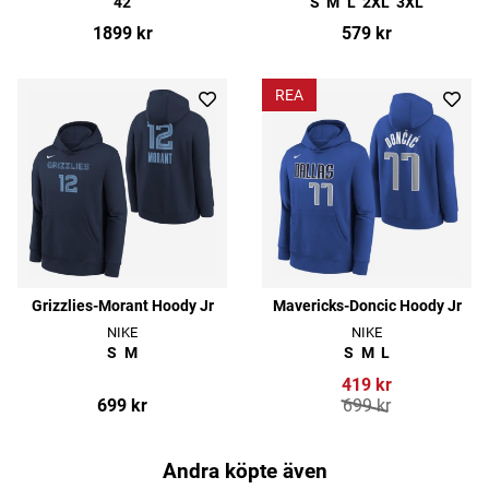
42
S
M
L
2XL
3XL
1899 kr
579 kr
REA
Grizzlies-Morant Hoody Jr
Mavericks-Doncic Hoody Jr
NIKE
NIKE
S
M
S
M
L
419 kr
699 kr
699 kr
Andra köpte även