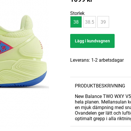
Storlek
38
38.5
39
Lägg i kundvagnen
Leverans:
1-2 arbetsdagar
PRODUKTBESKRIVNING
New Balance TWO WXY V5 fö
hela planen. Mellansulan k
en mjuk dämpning med snab
Ovandelen ger lätt och luft
optimalt grepp i alla riktnin