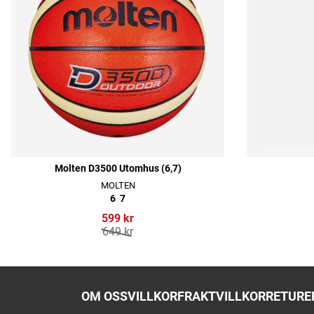
Molten D3500 Utomhus (6,7)
MOLTEN
6
7
599 kr
649 kr
OM OSS
VILLKOR
FRAKTVILLKOR
RETURER