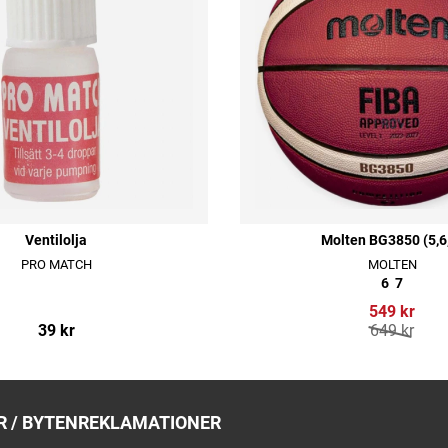
Ventilolja
Molten BG3850 (5,6
PRO MATCH
MOLTEN
6
7
549 kr
39 kr
649 kr
 / BYTEN
REKLAMATIONER