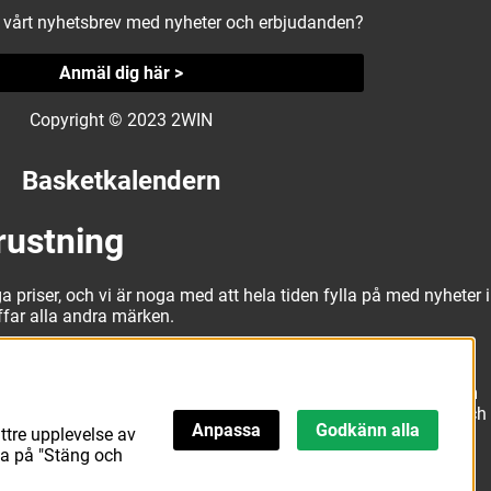
å vårt nyhetsbrev med nyheter och erbjudanden?
Anmäl dig här >
Copyright © 2023 2WIN
Basketkalendern
rustning
a priser, och vi är noga med att hela tiden fylla på med nyheter i
äffar alla andra märken.
alitativa basketbollar och basketskor från välkända märken som
erbjuda matchkläder som ger maximal rörelsefrihet, både på och
Anpassa
Godkänn alla
ttre upplevelse av
att hitta den här.
ka på "Stäng och