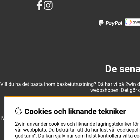
De sena
Vill du ha det bästa inom basketutrustning? Då har vi på 2win det
webbshopen. Det gör oss
Cookies och liknande tekniker
Med ett av Sveriges största kläd- och skosortiment inom baske
Molten, Nike, Adidas och Spalding och komplettera med basketk
2win använder cookies och liknande lagringstekniker för 
utanför planen. O
vår webbplats. Du bekräftar att du har läst vår cookiepo
godkänn". Du kan själv när som helst kontrollera vilka c