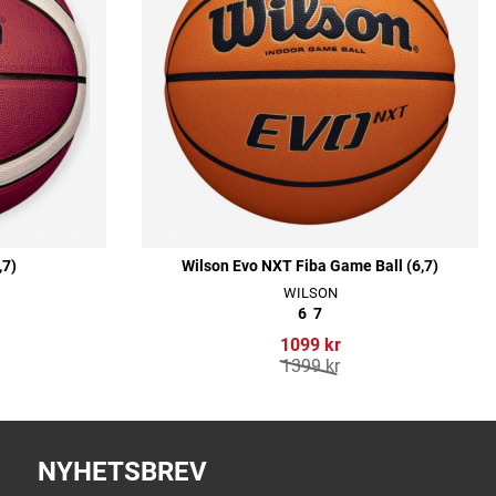
,7)
Wilson Evo NXT Fiba Game Ball (6,7)
WILSON
6
7
1099 kr
1399 kr
NYHETSBREV