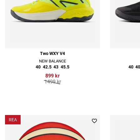
Two WXY V4
NEW BALANCE
40
42.5
43
45.5
40
40
899 kr
1499 kr
REA