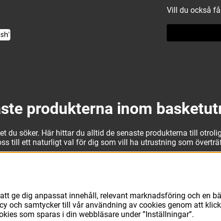
Vill du också f
ste produkterna inom basketut
 du söker. Här hittar du alltid de senaste produkterna till otrolig
 till ett naturligt val för dig som vill ha utrustning som övertr
t kan vi erbjuda allt som du eller din klubb behöver. Välj ut kv
läder från Jordan. I vårt breda och prisvärda sortiment kan vi 
att ge dig anpassat innehåll, relevant marknadsföring och en bä
avsett vad du behöver för basketutrustning kan du vara säker på 
licy och samtycker till vår användning av cookies genom att klic
ookies som sparas i din webbläsare under ”Inställningar”.