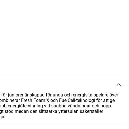
r juniorer är skapad för unga och energiska spelare över
ombinerar Fresh Foam X och FuelCell-teknologi för att ge
b energiåtervinning vid snabba vändningar och hopp.
igt stöd medan den slitstarka yttersulan säkerställer
gar.