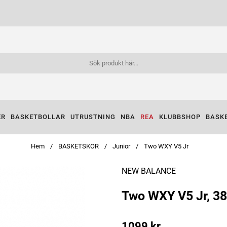
ER
BASKETBOLLAR
UTRUSTNING
NBA
REA
KLUBBSHOP
BASK
Hem
BASKETSKOR
Junior
Two WXY V5 Jr
NEW BALANCE
Two WXY V5 Jr, 38
1099
kr