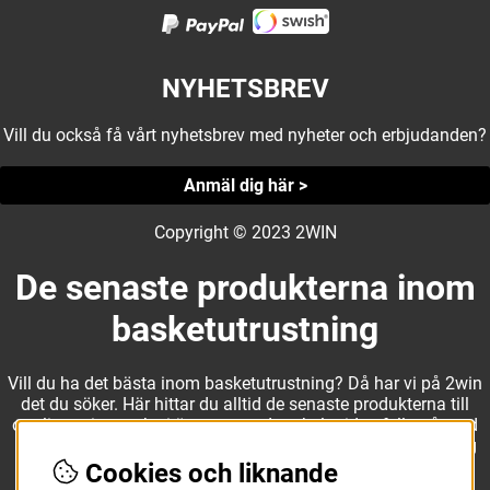
NYHETSBREV
Vill du också få vårt nyhetsbrev med nyheter och erbjudanden?
Anmäl dig här >
Copyright © 2023 2WIN
De senaste produkterna inom
basketutrustning
Vill du ha det bästa inom basketutrustning? Då har vi på 2win
det du söker. Här hittar du alltid de senaste produkterna till
otroliga priser, och vi är noga med att hela tiden fylla på med
nyheter i webbshopen. Det gör oss till ett naturligt val för dig
som vill ha utrustning som överträffar alla andra märken.
Cookies och liknande