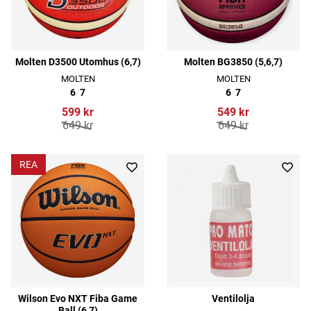
Molten D3500 Utomhus (6,7)
Molten BG3850 (5,6,7)
MOLTEN
MOLTEN
6
7
6
7
599 kr
549 kr
649 kr
649 kr
REA
Wilson Evo NXT Fiba Game
Ventilolja
Ball (6,7)