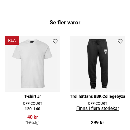
Se fler varor
REA
T-shirt Jr
Trollhättans BBK Collegebyxa
OFF COURT
OFF COURT
120
140
40 kr
125 kr
299 kr