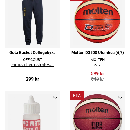
Gota Basket Collegebyxa
Molten D3500 Utomhus (6,7)
OFF COURT
MOLTEN
6
7
599 kr
299 kr
649 kr
REA