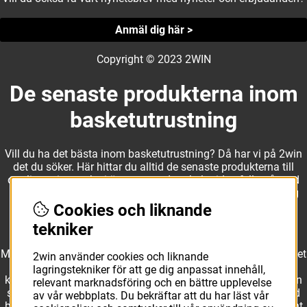
Anmäl dig här >
Copyright © 2023 2WIN
De senaste produkterna inom
basketutrustning
Vill du ha det bästa inom basketutrustning? Då har vi på 2win
det du söker. Här hittar du alltid de senaste produkterna till
otroliga priser, och vi är noga med att hela tiden fylla på med
nyheter i webbshopen. Det gör oss till ett naturligt val för dig
som vill ha utrustning som överträffar alla andra märken.
Cookies och liknande
tekniker
Med ett av Sveriges största kläd- och skosortiment inom basket
2win använder cookies och liknande
kan vi erbjuda allt som du eller din klubb behöver. Välj ut
lagringstekniker för att ge dig anpassat innehåll,
kvalitativa basketbollar och basketskor från välkända märken
relevant marknadsföring och en bättre upplevelse
som Molten, Nike, Adidas och Spalding och komplettera med
av vår webbplats. Du bekräftar att du har läst vår
basketkläder från Jordan. I vårt breda och prisvärda sortiment