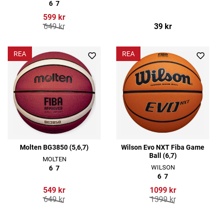
6
7
599 kr
649 kr
39 kr
REA
REA
Molten BG3850 (5,6,7)
Wilson Evo NXT Fiba Game
Ball (6,7)
MOLTEN
WILSON
6
7
6
7
549 kr
1099 kr
649 kr
1399 kr