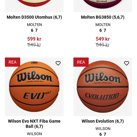
Molten D3500 Utomhus (6,7)
Molten BG3850 (5,6,7)
MOLTEN
MOLTEN
6
7
6
7
599 kr
549 kr
649 kr
649 kr
REA
REA
Wilson Evo NXT Fiba Game
Wilson Evolution (6,7)
Ball (6,7)
WILSON
WILSON
6
7