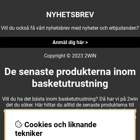
NYHETSBREV
Vill du också få vårt nyhetsbrev med nyheter och erbjudanden?
Anmäl dig här >
Copyright © 2023 2WIN
De senaste produkterna inom
basketutrustning
Vill du ha det bästa inom basketutrustning? Då har vi på 2win
det du söker. Här hittar du alltid de senaste produkterna till
otroliga priser, och vi är noga med att hela tiden fylla på med
nyheter i webbshopen. Det gör oss till ett naturligt val för dig
som vill ha utrustning som överträffar alla andra märken.
Cookies och liknande
tekniker