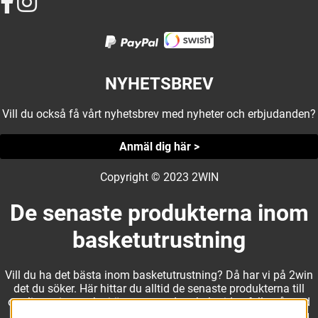
NYHETSBREV
Vill du också få vårt nyhetsbrev med nyheter och erbjudanden?
Anmäl dig här >
Copyright © 2023 2WIN
De senaste produkterna inom
basketutrustning
Vill du ha det bästa inom basketutrustning? Då har vi på 2win
det du söker. Här hittar du alltid de senaste produkterna till
otroliga priser, och vi är noga med att hela tiden fylla på med
nyheter i webbshopen. Det gör oss till ett naturligt val för dig