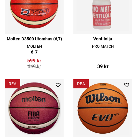
Molten D3500 Utomhus (6,7)
Ventilolja
MOLTEN
PRO MATCH
6
7
599 kr
649 kr
39 kr
REA
REA