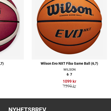
,7)
Wilson Evo NXT Fiba Game Ball (6,7)
WILSON
6
7
1099 kr
1399 kr
NYHETSBREV