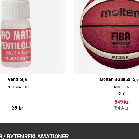
Ventilolja
Molten BG3850 (5,6
PRO MATCH
MOLTEN
6
7
549 kr
39 kr
649 kr
 / BYTEN
REKLAMATIONER