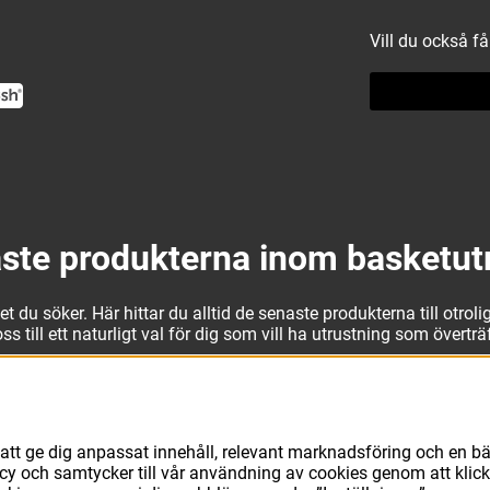
Vill du också f
ste produkterna inom basketut
 du söker. Här hittar du alltid de senaste produkterna till otrolig
 till ett naturligt val för dig som vill ha utrustning som övertr
t kan vi erbjuda allt som du eller din klubb behöver. Välj ut kv
läder från Jordan. I vårt breda och prisvärda sortiment kan vi 
avsett vad du behöver för basketutrustning kan du vara säker på 
att ge dig anpassat innehåll, relevant marknadsföring och en bä
licy och samtycker till vår användning av cookies genom att klic