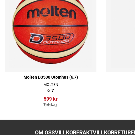
Molten D3500 Utomhus (6,7)
MOLTEN
6
7
599 kr
649 kr
OM OSS
VILLKOR
FRAKTVILLKOR
RETURER