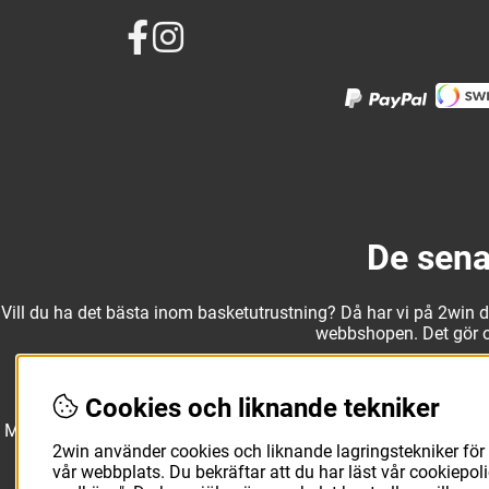
De sena
Vill du ha det bästa inom basketutrustning? Då har vi på 2win det
webbshopen. Det gör oss
Cookies och liknande tekniker
Med ett av Sveriges största kläd- och skosortiment inom baske
Molten, Nike, Adidas och Spalding och komplettera med basketk
utanför planen. O
2win använder cookies och liknande lagringstekniker för 
vår webbplats. Du bekräftar att du har läst vår cookiepo