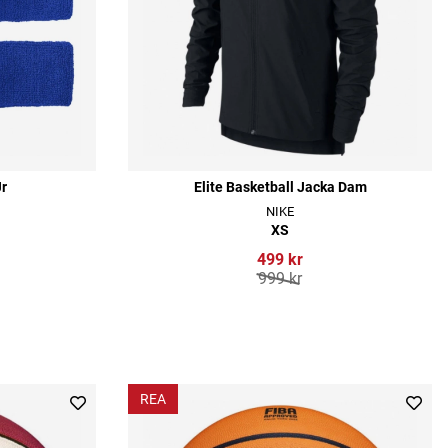
r
Elite Basketball Jacka Dam
NIKE
XS
499 kr
999 kr
REA