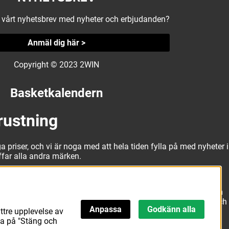
å vårt nyhetsbrev med nyheter och erbjudanden?
Anmäl dig här >
Copyright © 2023 2WIN
Basketkalendern
rustning
a priser, och vi är noga med att hela tiden fylla på med nyheter i
äffar alla andra märken.
alitativa basketbollar och basketskor från välkända märken som
erbjuda matchkläder som ger maximal rörelsefrihet, både på och
Anpassa
Godkänn alla
att hitta den här.
ttre upplevelse av
ka på "Stäng och