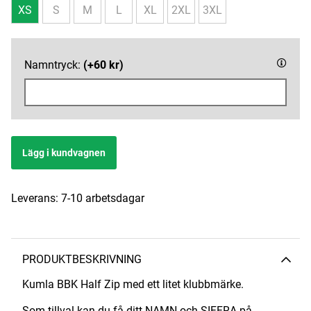
XS
S
M
L
XL
2XL
3XL
Namntryck:
(+60 kr)
Lägg i kundvagnen
Leverans:
7-10 arbetsdagar
PRODUKTBESKRIVNING
Kumla BBK Half Zip med ett litet klubbmärke.
Som tillval kan du få ditt NAMN och SIFFRA på