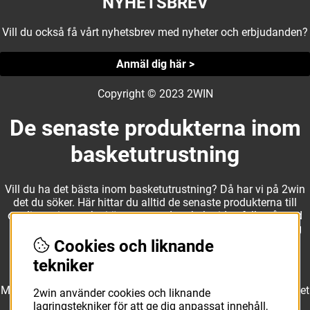
NYHETSBREV
Vill du också få vårt nyhetsbrev med nyheter och erbjudanden?
Anmäl dig här >
Copyright © 2023 2WIN
De senaste produkterna inom
basketutrustning
Vill du ha det bästa inom basketutrustning? Då har vi på 2win
det du söker. Här hittar du alltid de senaste produkterna till
otroliga priser, och vi är noga med att hela tiden fylla på med
nyheter i webbshopen. Det gör oss till ett naturligt val för dig
som vill ha utrustning som överträffar alla andra märken.
Cookies och liknande
tekniker
Med ett av Sveriges största kläd- och skosortiment inom basket
2win använder cookies och liknande
kan vi erbjuda allt som du eller din klubb behöver. Välj ut
lagringstekniker för att ge dig anpassat innehåll,