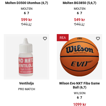
Molten D3500 Utomhus (6,7)
Molten BG3850 (5,6,7)
MOLTEN
MOLTEN
6
7
6
7
599 kr
549 kr
649 kr
649 kr
REA
Ventilolja
Wilson Evo NXT Fiba Game
Ball (6,7)
PRO MATCH
WILSON
6
7
1099 kr