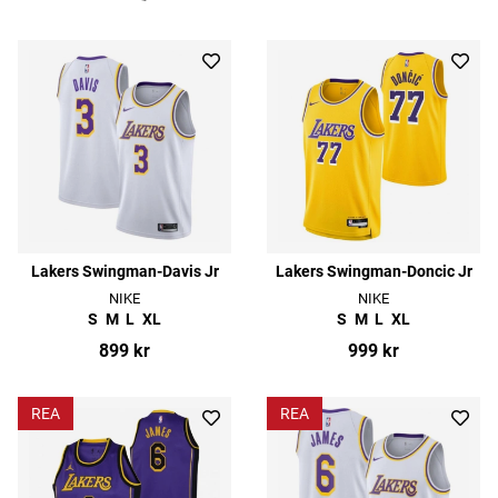
Lakers Swingman-Davis Jr
Lakers Swingman-Doncic Jr
NIKE
NIKE
S
M
L
XL
S
M
L
XL
899 kr
999 kr
REA
REA