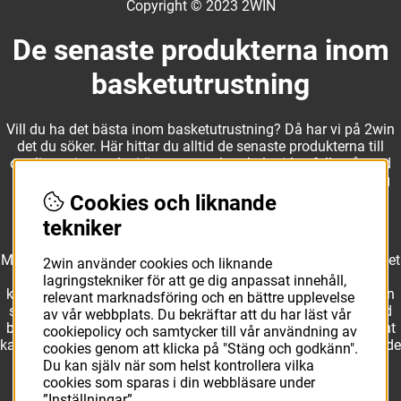
Copyright © 2023 2WIN
De senaste produkterna inom
basketutrustning
Vill du ha det bästa inom basketutrustning? Då har vi på 2win
det du söker. Här hittar du alltid de senaste produkterna till
otroliga priser, och vi är noga med att hela tiden fylla på med
nyheter i webbshopen. Det gör oss till ett naturligt val för dig
som vill ha utrustning som överträffar alla andra märken.
Cookies och liknande
tekniker
Med ett av Sveriges största kläd- och skosortiment inom basket
2win använder cookies och liknande
kan vi erbjuda allt som du eller din klubb behöver. Välj ut
lagringstekniker för att ge dig anpassat innehåll,
kvalitativa basketbollar och basketskor från välkända märken
relevant marknadsföring och en bättre upplevelse
som Molten, Nike, Adidas och Spalding och komplettera med
av vår webbplats. Du bekräftar att du har läst vår
basketkläder från Jordan. I vårt breda och prisvärda sortiment
cookiepolicy och samtycker till vår användning av
kan vi erbjuda matchkläder som ger maximal rörelsefrihet, både
cookies genom att klicka på "Stäng och godkänn".
på och utanför planen. Oavsett vad du behöver för
Du kan själv när som helst kontrollera vilka
basketutrustning kan du vara säker på att hitta den här.
cookies som sparas i din webbläsare under
”Inställningar”.