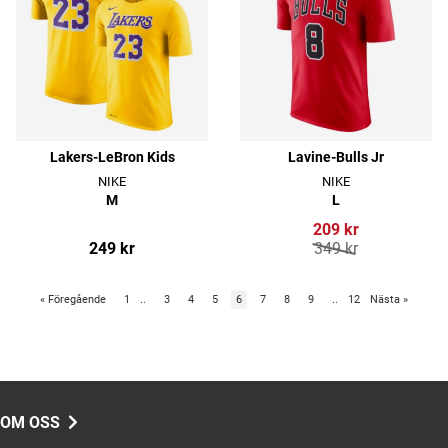
Lakers-LeBron Kids
Lavine-Bulls Jr
NIKE
NIKE
M
L
209 kr
249 kr
349 kr
«
Föregående
1
..
3
4
5
6
7
8
9
..
12
Nästa
»
OM OSS