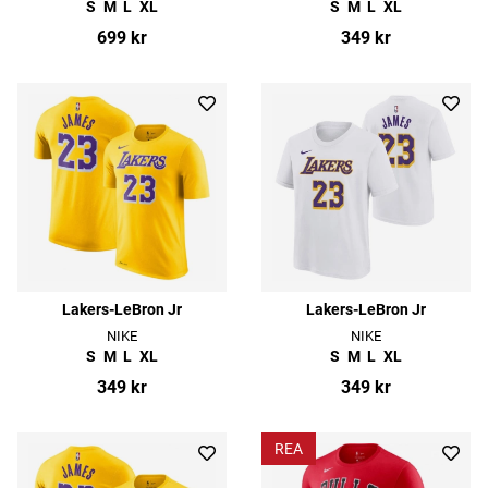
S
M
L
XL
S
M
L
XL
699 kr
349 kr
Lakers-LeBron Jr
Lakers-LeBron Jr
NIKE
NIKE
S
M
L
XL
S
M
L
XL
349 kr
349 kr
REA