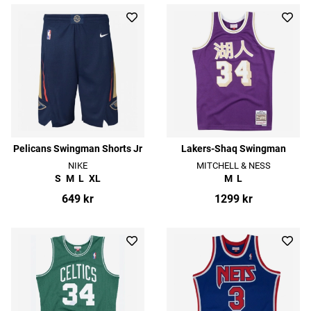
Pelicans Swingman Shorts Jr
Lakers-Shaq Swingman
NIKE
MITCHELL & NESS
S
M
L
XL
M
L
649 kr
1299 kr