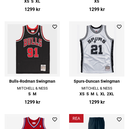
XS
S
XL
XS
1299 kr
1299 kr
Bulls-Rodman Swingman
Spurs-Duncan Swingman
MITCHELL & NESS
MITCHELL & NESS
S
M
XS
S
M
L
XL
2XL
1299 kr
1299 kr
REA