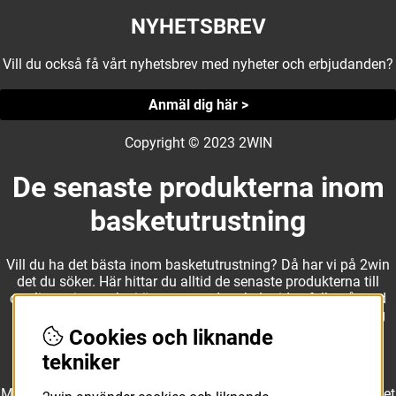
NYHETSBREV
Vill du också få vårt nyhetsbrev med nyheter och erbjudanden?
Anmäl dig här >
Copyright © 2023 2WIN
De senaste produkterna inom
basketutrustning
Vill du ha det bästa inom basketutrustning? Då har vi på 2win
det du söker. Här hittar du alltid de senaste produkterna till
otroliga priser, och vi är noga med att hela tiden fylla på med
nyheter i webbshopen. Det gör oss till ett naturligt val för dig
som vill ha utrustning som överträffar alla andra märken.
Cookies och liknande
tekniker
Med ett av Sveriges största kläd- och skosortiment inom basket