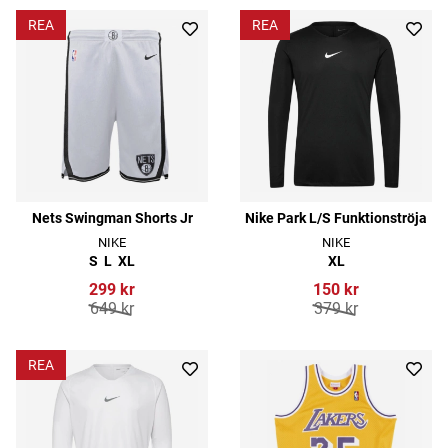
REA
REA
Nets Swingman Shorts Jr
Nike Park L/S Funktionströja
NIKE
NIKE
S
L
XL
XL
299 kr
150 kr
649 kr
379 kr
REA