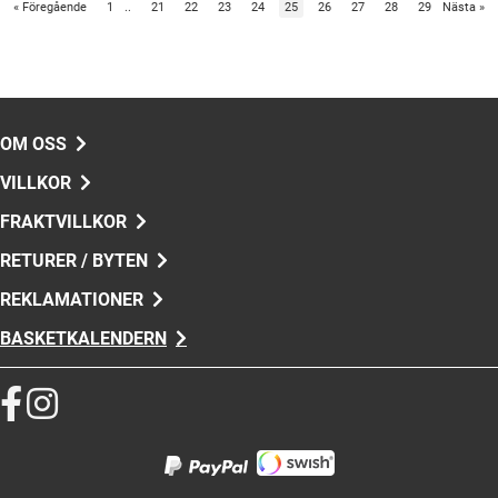
«
Föregående
1
..
21
22
23
24
25
26
27
28
29
Nästa
»
OM OSS
VILLKOR
FRAKTVILLKOR
RETURER / BYTEN
REKLAMATIONER
BASKETKALENDERN