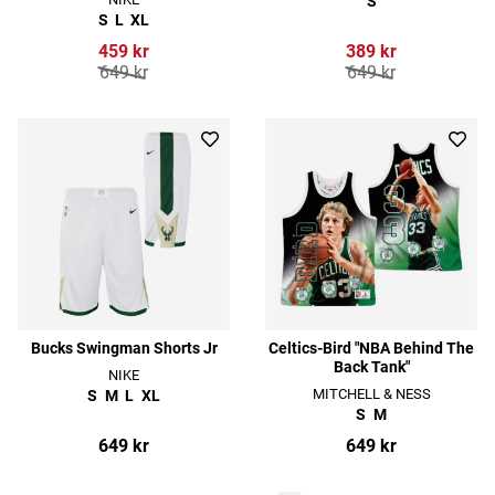
S
S
L
XL
459 kr
389 kr
649 kr
649 kr
Bucks Swingman Shorts Jr
Celtics-Bird "NBA Behind The
Back Tank"
NIKE
MITCHELL & NESS
S
M
L
XL
S
M
649 kr
649 kr