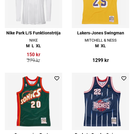
Nike Park L/S Funktionströja
Lakers-Jones Swingman
NIKE
MITCHELL & NESS
M
L
XL
M
XL
150 kr
379 kr
1299 kr