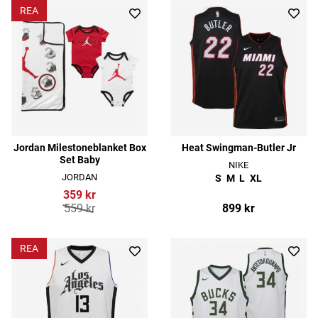
REA
Jordan Milestoneblanket Box
Heat Swingman-Butler Jr
Set Baby
NIKE
JORDAN
S
M
L
XL
359 kr
559 kr
899 kr
REA