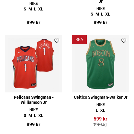
Jr
NIKE
NIKE
S
M
L
XL
S
M
L
XL
899 kr
899 kr
REA
Pelicans Swingman -
Celtics Swingman-Walker Jr
Williamson Jr
NIKE
NIKE
L
XL
S
M
L
XL
599 kr
899 kr
899 kr