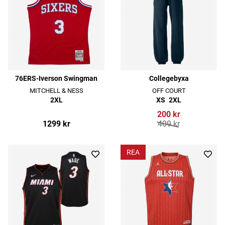
76ERS-Iverson Swingman
Collegebyxa
MITCHELL & NESS
OFF COURT
2XL
XS
2XL
200 kr
1299 kr
409 kr
REA